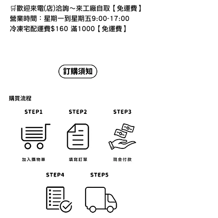
🛒歡迎來電(店)洽詢～來工廠自取【免運費】
營業時間：星期一到星期五9:00-17:00
冷凍宅配運費$160 滿1000【免運費】
[賣場注意事項]
◆賣場圖片僅供參考，商品以實物為準。
◆配送說明
因冷凍宅配有材積限制，訂購件數太多請分開
下單，避免超過材積限制而造成無法配送，系
統自動取消訂單，如有不便敬請見諒
◆若有任何問題，可透過「聊聊」與我們連
繫。