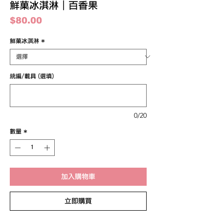
鮮菓冰淇淋｜百香果
價
$80.00
格
鮮菓冰淇淋
*
統編/載具 (選填)
0/20
數量
*
加入購物車
立即購買