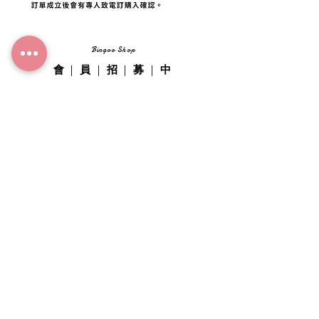
Bingoo Shop
｜
｜
｜
｜
會
員
招
募
中
填表加入菓粉募集ing
姓名
*
手機
*
地址
*
Email
*
生日
*
哪裡認識我們
*
加入