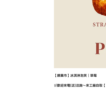
【繽菓市】冰淇淋泡芙｜草莓
🛒歡迎來電(店)洽詢～來工廠自取
營業時間：星期一到星期五9:00-17
冷凍宅配運費$160 滿1000【免
[賣場注意事項]