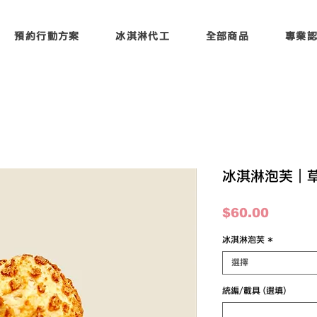
預約行動方案
冰淇淋代工
全部商品
專業
冰淇淋泡芙｜
價
$60.00
格
冰淇淋泡芙
*
選擇
統編/載具 (選填)