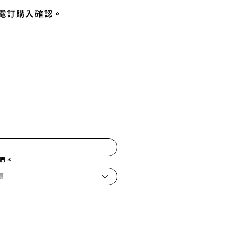
們
*
項