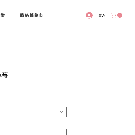
認證
聯絡繽菓市
登入
草莓