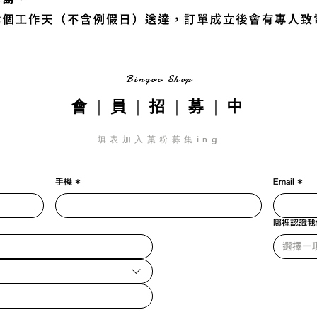
Bingoo Shop
｜
｜
｜
｜
會
員
招
募
中
填表加入菓粉募集ing
手機
*
Email
*
哪裡認識我
選擇一